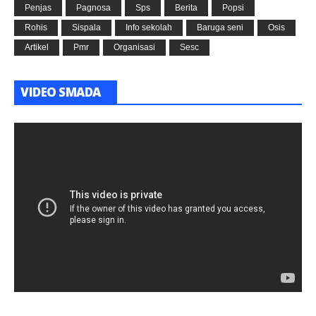
Penjas
Pagnosa
Sps
Berita
Popsi
Rohis
Sispala
Info sekolah
Baruga seni
Osis
Artikel
Pmr
Organisasi
Sesc
VIDEO SMADA