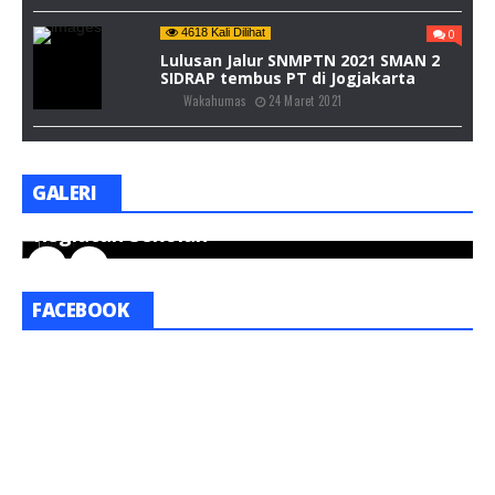
4618 Kali Dilihat
0
Lulusan Jalur SNMPTN 2021 SMAN 2
SIDRAP tembus PT di Jogjakarta
Wakahumas
24 Maret 2021
GALERI
Kegiatan Sekolah
K
FACEBOOK