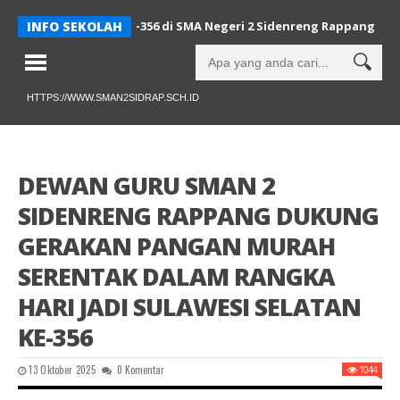
rnai HUT Sulsel ke-356 di SMA Negeri 2 Sidenreng Rappang
INFO SEKOLAH
Dewa
HTTPS://WWW.SMAN2SIDRAP.SCH.ID
DEWAN GURU SMAN 2
SIDENRENG RAPPANG DUKUNG
GERAKAN PANGAN MURAH
SERENTAK DALAM RANGKA
HARI JADI SULAWESI SELATAN
KE-356
13 Oktober 2025
0 Komentar
1044