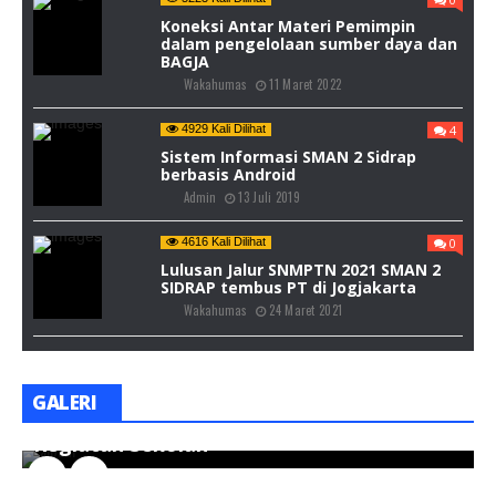
Koneksi Antar Materi Pemimpin
dalam pengelolaan sumber daya dan
BAGJA
Wakahumas
11 Maret 2022
4929 Kali Dilihat
4
Sistem Informasi SMAN 2 Sidrap
berbasis Android
Admin
13 Juli 2019
4616 Kali Dilihat
0
Lulusan Jalur SNMPTN 2021 SMAN 2
SIDRAP tembus PT di Jogjakarta
Wakahumas
24 Maret 2021
GALERI
Kegiatan Sekolah
K