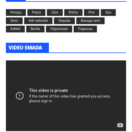
Penjas
Popsi
Osis
Rohis
Pmr
Sps
Sesc
Info sekolah
Sispala
Baruga seni
Artikel
Berita
Organisasi
Pagnosa
VIDEO SMADA