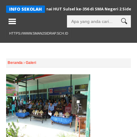
ehatan Serentak Warnai HUT Sulsel ke-356 di SMA Negeri 2 Sidenre
INFO SEKOLAH
HTTPS://WWW.SMAN2SIDRAP.SCH.ID
Beranda
Galeri