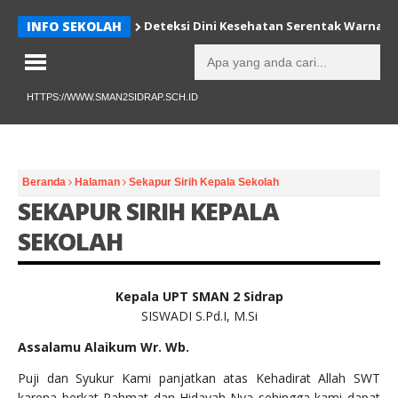
INFO SEKOLAH
Deteksi Dini Kesehatan Serentak Warnai H
HTTPS://WWW.SMAN2SIDRAP.SCH.ID
Beranda
Halaman
Sekapur Sirih Kepala Sekolah
SEKAPUR SIRIH KEPALA
SEKOLAH
Kepala UPT SMAN 2 Sidrap
SISWADI S.Pd.I, M.Si
Assalamu Alaikum Wr. Wb.
Puji dan Syukur Kami panjatkan atas Kehadirat Allah SWT
karena berkat Rahmat dan Hidayah-Nya sehingga kami dapat