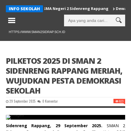
 Sulsel ke-356 di SMA Negeri 2 Sidenreng Rappang
INFO SEKOLAH
Dewan Guru 
HTTPS://WWW.SMAN2SIDRAP.SCH.ID
PILKETOS 2025 DI SMAN 2
SIDENRENG RAPPANG MERIAH,
WUJUDKAN PESTA DEMOKRASI
SEKOLAH
29 September 2025
0 Komentar
823
Sidenreng Rappang, 29 September 2025.
SMAN 2