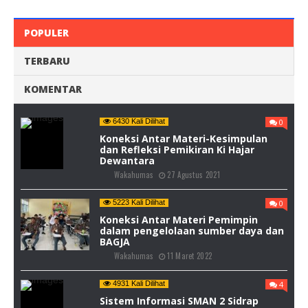
POPULER
TERBARU
KOMENTAR
6430 Kali Dilihat
0
Koneksi Antar Materi-Kesimpulan
dan Refleksi Pemikiran Ki Hajar
Dewantara
Wakahumas
27 Agustus 2021
5223 Kali Dilihat
0
Koneksi Antar Materi Pemimpin
dalam pengelolaan sumber daya dan
BAGJA
Wakahumas
11 Maret 2022
4931 Kali Dilihat
4
Sistem Informasi SMAN 2 Sidrap