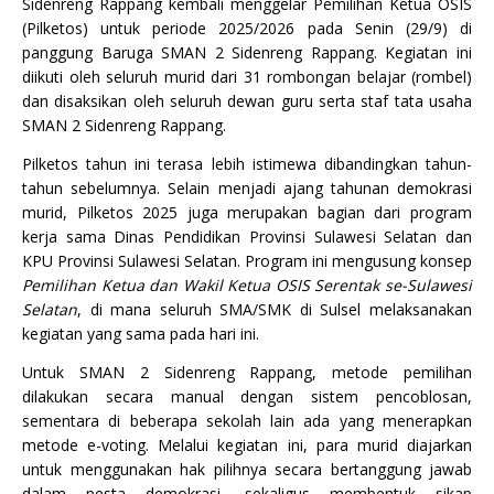
Sidenreng Rappang kembali menggelar Pemilihan Ketua OSIS
(Pilketos) untuk periode 2025/2026 pada Senin (29/9) di
panggung Baruga SMAN 2 Sidenreng Rappang. Kegiatan ini
diikuti oleh seluruh murid dari 31 rombongan belajar (rombel)
dan disaksikan oleh seluruh dewan guru serta staf tata usaha
SMAN 2 Sidenreng Rappang.
Pilketos tahun ini terasa lebih istimewa dibandingkan tahun-
tahun sebelumnya. Selain menjadi ajang tahunan demokrasi
murid, Pilketos 2025 juga merupakan bagian dari program
kerja sama Dinas Pendidikan Provinsi Sulawesi Selatan dan
KPU Provinsi Sulawesi Selatan. Program ini mengusung konsep
Pemilihan Ketua dan Wakil Ketua OSIS Serentak se-Sulawesi
Selatan
, di mana seluruh SMA/SMK di Sulsel melaksanakan
kegiatan yang sama pada hari ini.
Untuk SMAN 2 Sidenreng Rappang, metode pemilihan
dilakukan secara manual dengan sistem pencoblosan,
sementara di beberapa sekolah lain ada yang menerapkan
metode e-voting. Melalui kegiatan ini, para murid diajarkan
untuk menggunakan hak pilihnya secara bertanggung jawab
dalam pesta demokrasi, sekaligus membentuk sikap