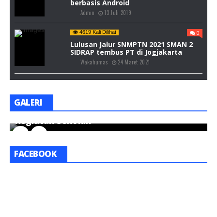
berbasis Android
Admin
13 Juli 2019
4619 Kali Dilihat
0
Lulusan Jalur SNMPTN 2021 SMAN 2
SIDRAP tembus PT di Jogjakarta
Wakahumas
24 Maret 2021
GALERI
Kegiatan Sekolah
K
FACEBOOK