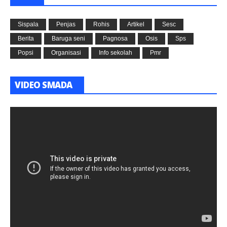
Sispala
Penjas
Rohis
Artikel
Sesc
Berita
Baruga seni
Pagnosa
Osis
Sps
Popsi
Organisasi
Info sekolah
Pmr
VIDEO SMADA