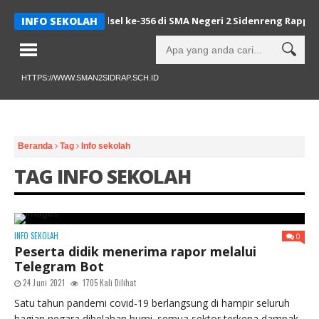
tak Warnai HUT Sulsel ke-356 di SMA Negeri 2 Sidenreng Rappang
INFO SEKOLAH
HTTPS://WWW.SMAN2SIDRAP.SCH.ID
Beranda
Tag
Info sekolah
TAG INFO SEKOLAH
INFO SEKOLAH
0
Peserta didik menerima rapor melalui
Telegram Bot
24 Juni 2021
1705 Kali Dilihat
Satu tahun pandemi covid-19 berlangsung di hampir seluruh
bagian negara dibelahan bumi. semua sektor terkena dampak