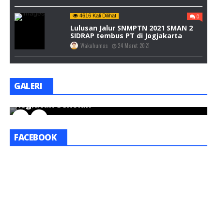
4616 Kali Dilihat
0
Lulusan Jalur SNMPTN 2021 SMAN 2
SIDRAP tembus PT di Jogjakarta
Wakahumas
24 Maret 2021
GALERI
Kegiatan Sekolah
K
FACEBOOK