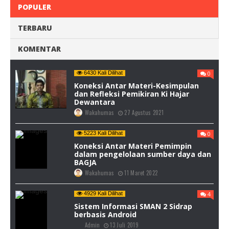
POPULER
TERBARU
KOMENTAR
6430 Kali Dilihat
0
Koneksi Antar Materi-Kesimpulan
dan Refleksi Pemikiran Ki Hajar
Dewantara
Wakahumas
27 Agustus 2021
5223 Kali Dilihat
0
Koneksi Antar Materi Pemimpin
dalam pengelolaan sumber daya dan
BAGJA
Wakahumas
11 Maret 2022
4929 Kali Dilihat
4
Sistem Informasi SMAN 2 Sidrap
berbasis Android
Admin
13 Juli 2019