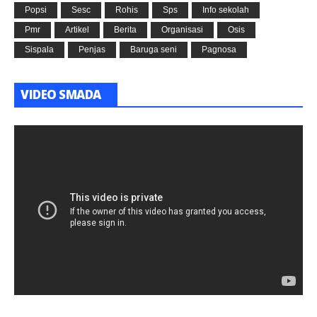
Popsi
Sesc
Rohis
Sps
Info sekolah
Pmr
Artikel
Berita
Organisasi
Osis
Sispala
Penjas
Baruga seni
Pagnosa
VIDEO SMADA