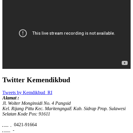
Twitter Kemendikbud
Tweets by Kemdikbud_RI
Alamat :
Jl. Wolter Monginsidi No. 4 Pangsid
Kel. Rijang Pittu Kec. MaritengngaE Kab. Sidrap Prop. Sulawesi
Selatan Kode Pos: 91611
Telp:
0421-91664
Fax:
-