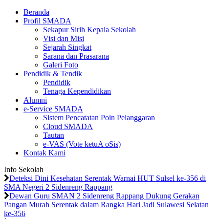
Beranda
Profil SMADA
Sekapur Sirih Kepala Sekolah
Visi dan Misi
Sejarah Singkat
Sarana dan Prasarana
Galeri Foto
Pendidik & Tendik
Pendidik
Tenaga Kependidikan
Alumni
e-Service SMADA
Sistem Pencatatan Poin Pelanggaran
Cloud SMADA
Tautan
e-VAS (Vote ketuA oSis)
Kontak Kami
Info Sekolah
Deteksi Dini Kesehatan Serentak Warnai HUT Sulsel ke-356 di
SMA Negeri 2 Sidenreng Rappang
Dewan Guru SMAN 2 Sidenreng Rappang Dukung Gerakan
Pangan Murah Serentak dalam Rangka Hari Jadi Sulawesi Selatan
ke-356