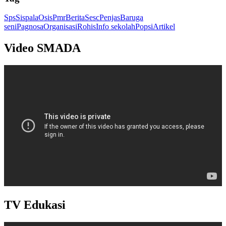
Sps
Sispala
Osis
Pmr
Berita
Sesc
Penjas
Baruga
seni
Pagnosa
Organisasi
Rohis
Info sekolah
Popsi
Artikel
Video SMADA
TV Edukasi