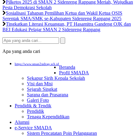
Pilketos 2025 di SMAN 2 Sidenreng Rappang Meriah, Wujudkan
Pesta Demokrasi Sekolah
Sosialisasi Tahapan Pemilihan Ketua dan Wakil Ketua OSIS
Serentak SMA/SMK se-Kabupaten Sidenreng Rappang 2025
Tingkatkan Literasi Keuangan, PT Hasamitra Gandeng OJK dan
BEI Edukasi Pelajar SMAN 2 Sidenreng Rappang
Apa yang anda cari
https://www.sman2sidrap.sch.id
Beranda
Profil SMADA
Sekapur Sirih Kepala Sekolah
Visi dan Misi
Sejarah Singkat
Sarana dan Prasarana
Galeri Foto
Pendidik & Tendik
Pendidik
Tenaga Kependidikan
Alumni
e-Service SMADA
Sistem Pencatatan Poin Pelanggaran