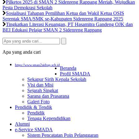
Pilketos 2025 di SMAN 2 Sidenreng Rappang Meriah, Wujudkan
Pesta Demokrasi Sekolah
Sosialisasi Tahapan Pemilihan Ketua dan Wakil Ketua OSIS
Serentak SMA/SMK se-Kabupaten Sidenreng Rappang 2025
Tingkatkan Literasi Keuangan, PT Hasamitra Gandeng OJK dan
BEI Edukasi Pelajar SMAN 2 Sidenreng Rappang
Apa yang anda cari
https://www.sman2sidrap.sch.id
Beranda
Profil SMADA
Sekapur Sirih Kepala Sekolah
Visi dan Misi
Sejarah Singkat
Sarana dan Prasarana
Galeri Foto
Pendidik & Tendik
Pendidik
Tenaga Kependidikan
Alumni
e-Service SMADA
Sistem Pencatatan Poin Pelanggaran