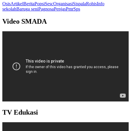
Osis
Artikel
Berita
Popsi
Sesc
Organisasi
Sispala
Rohis
Info
sekolah
Baruga seni
Pagnosa
Penjas
Pmr
Sps
Video SMADA
TV Edukasi