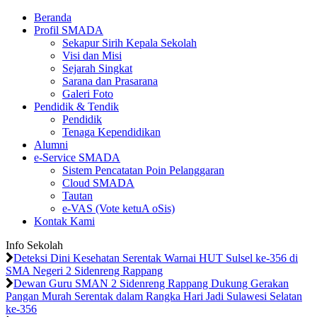
Beranda
Profil SMADA
Sekapur Sirih Kepala Sekolah
Visi dan Misi
Sejarah Singkat
Sarana dan Prasarana
Galeri Foto
Pendidik & Tendik
Pendidik
Tenaga Kependidikan
Alumni
e-Service SMADA
Sistem Pencatatan Poin Pelanggaran
Cloud SMADA
Tautan
e-VAS (Vote ketuA oSis)
Kontak Kami
Info Sekolah
Deteksi Dini Kesehatan Serentak Warnai HUT Sulsel ke-356 di
SMA Negeri 2 Sidenreng Rappang
Dewan Guru SMAN 2 Sidenreng Rappang Dukung Gerakan
Pangan Murah Serentak dalam Rangka Hari Jadi Sulawesi Selatan
ke-356