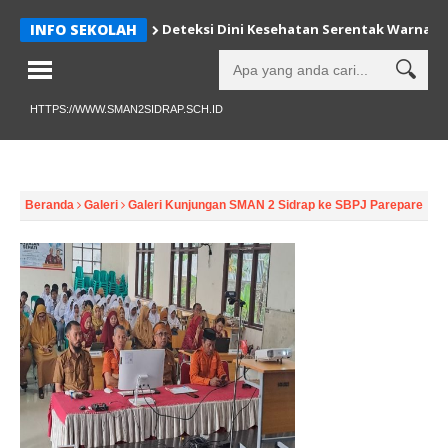
INFO SEKOLAH
Deteksi Dini Kesehatan Serentak Warnai H
HTTPS://WWW.SMAN2SIDRAP.SCH.ID
Beranda
Galeri
Galeri Kunjungan SMAN 2 Sidrap ke SBPJ Parepare