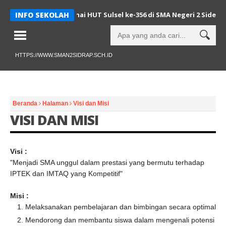
sehatan Serentak Warnai HUT Sulsel ke-356 di SMA Negeri 2 Sidenr
INFO SEKOLAH
HTTPS://WWW.SMAN2SIDRAP.SCH.ID
Beranda
Halaman
Visi dan Misi
VISI DAN MISI
Visi :
"Menjadi SMA unggul dalam prestasi yang bermutu terhadap
IPTEK dan IMTAQ yang Kompetitif"
Misi :
Melaksanakan pembelajaran dan bimbingan secara optimal
Mendorong dan membantu siswa dalam mengenali potensi