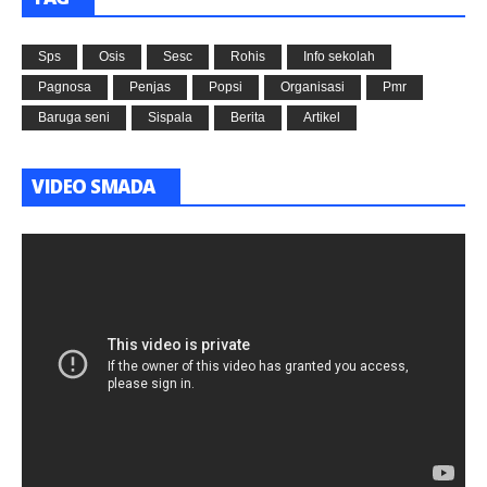
Sps
Osis
Sesc
Rohis
Info sekolah
Pagnosa
Penjas
Popsi
Organisasi
Pmr
Baruga seni
Sispala
Berita
Artikel
VIDEO SMADA