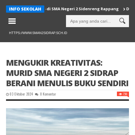
 HUT Sulsel ke-356 di SMA Negeri 2 Sidenreng Rappang
INFO SEKOLAH
Dewan Gu
HTTPS://WWW.SMAN2SIDRAP.SCH.ID
MENGUKIR KREATIVITAS:
MURID SMA NEGERI 2 SIDRAP
BERANI MENULIS BUKU SENDIRI
03 Oktober 2024
0 Komentar
738