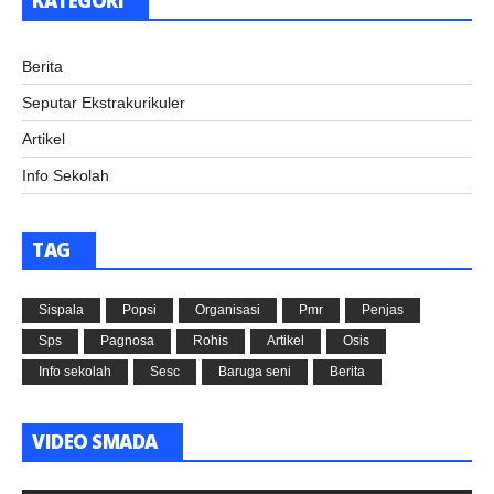
KATEGORI
Berita
Seputar Ekstrakurikuler
Artikel
Info Sekolah
TAG
Sispala
Popsi
Organisasi
Pmr
Penjas
Sps
Pagnosa
Rohis
Artikel
Osis
Info sekolah
Sesc
Baruga seni
Berita
VIDEO SMADA