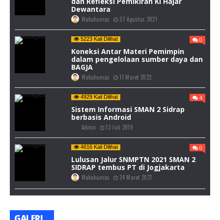
dan Refleksi Pemikiran Ki Hajar
Dewantara
Wakahumas
27 Agustus 2021
5223 Kali Dilihat
0
Koneksi Antar Materi Pemimpin
dalam pengelolaan sumber daya dan
BAGJA
Wakahumas
11 Maret 2022
4929 Kali Dilihat
4
Sistem Informasi SMAN 2 Sidrap
berbasis Android
Admin
13 Juli 2019
4616 Kali Dilihat
0
Lulusan Jalur SNMPTN 2021 SMAN 2
SIDRAP tembus PT di Jogjakarta
Wakahumas
24 Maret 2021
GALERI