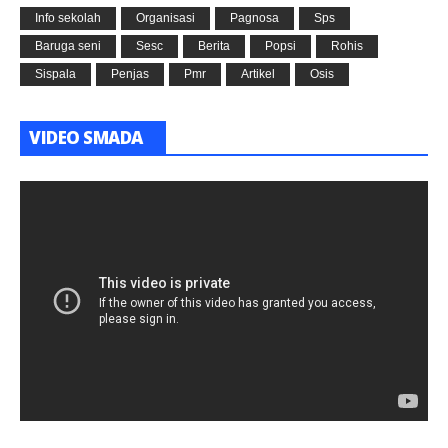
Info sekolah
Organisasi
Pagnosa
Sps
Baruga seni
Sesc
Berita
Popsi
Rohis
Sispala
Penjas
Pmr
Artikel
Osis
VIDEO SMADA