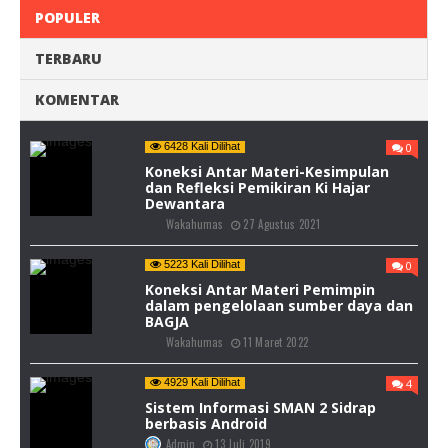
POPULER
TERBARU
KOMENTAR
6428 Kali Dilihat
0
Koneksi Antar Materi-Kesimpulan
dan Refleksi Pemikiran Ki Hajar
Dewantara
Wakahumas
27 Agustus 2021
5223 Kali Dilihat
0
Koneksi Antar Materi Pemimpin
dalam pengelolaan sumber daya dan
BAGJA
Wakahumas
11 Maret 2022
4929 Kali Dilihat
4
Sistem Informasi SMAN 2 Sidrap
berbasis Android
Admin
13 Juli 2019