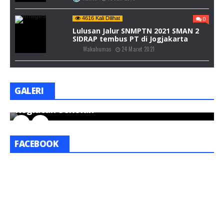
4616 Kali Dilihat
0
Lulusan Jalur SNMPTN 2021 SMAN 2
SIDRAP tembus PT di Jogjakarta
Wakahumas
24 Maret 2021
GALERI
Kegiatan Sekolah
K
FACEBOOK