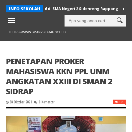
 HUT Sulsel ke-356 di SMA Negeri 2 Sidenreng Rappang
INFO SEKOLAH
Dewan Gu
HTTPS://WWW.SMAN2SIDRAP.SCH.ID
PENETAPAN PROKER
MAHASISWA KKN PPL UNM
ANGKATAN XXIII DI SMAN 2
SIDRAP
28 Oktober 2021
0 Komentar
2329