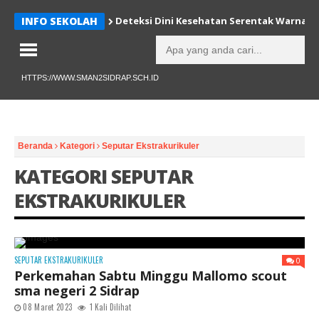
INFO SEKOLAH
Deteksi Dini Kesehatan Serentak Warnai H
HTTPS://WWW.SMAN2SIDRAP.SCH.ID
Beranda
Kategori
Seputar Ekstrakurikuler
KATEGORI SEPUTAR
EKSTRAKURIKULER
SEPUTAR EKSTRAKURIKULER
0
Perkemahan Sabtu Minggu Mallomo scout
sma negeri 2 Sidrap
08 Maret 2023
1 Kali Dilihat