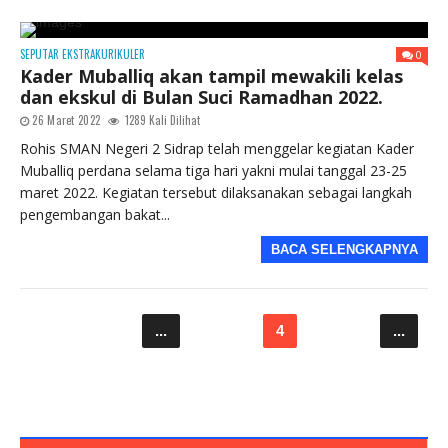
SEPUTAR EKSTRAKURIKULER
0
Kader Muballiq akan tampil mewakili kelas
dan ekskul di Bulan Suci Ramadhan 2022.
26 Maret 2022
1289 Kali Dilihat
Rohis SMAN Negeri 2 Sidrap telah menggelar kegiatan Kader
Muballiq perdana selama tiga hari yakni mulai tanggal 23-25
maret 2022. Kegiatan tersebut dilaksanakan sebagai langkah
pengembangan bakat...
BACA SELENGKAPNYA
Sebelumnya
...
2
3
4
5
6
...
8
Selanjutnya